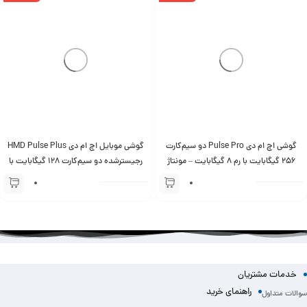
گوشی اچ ام دی Pulse Pro دو سیم‌کارت
گوشی موبایل اچ ام دی HMD Pulse Plus
256 گیگابایت با رم 8 گیگابایت – مونتاژ
رجیسترشده دو سیم‌کارت 128 گیگابایت با
ایران تحت لیسانس HMD فنلاند
رم 6 گیگابایت – مونتاژ ایران تحت
لیسانس HMD فنلاند تحت لیسانس HMD
فنلاند
خدمات مشتریان
راهنمای خرید
سوالات متداول