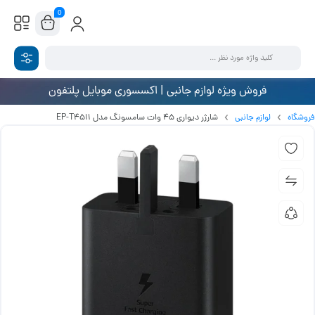
0
فروش ویژه لوازم جانبی | اکسسوری موبایل پلتفون
فروشگاه
لوازم جانبی
شارژر دیواری 45 وات سامسونگ مدل EP-T4511