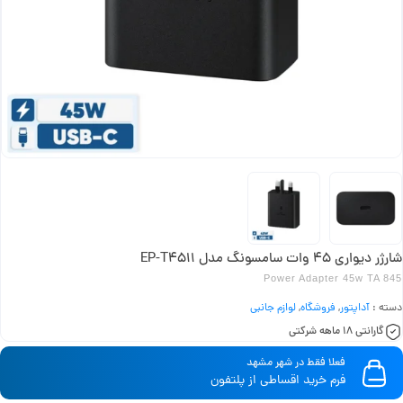
شارژر دیواری 45 وات سامسونگ مدل EP-T4511
Power Adapter 45w TA 845
دسته :
آداپتور
,
فروشگاه
,
لوازم جانبی
گارانتی 18 ماهه شرکتی
فعلا فقط در شهر مشهد
فرم خرید اقساطی از پلتفون