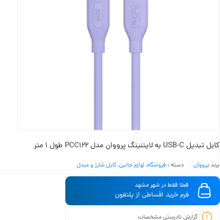
کابل تبدیل USB-C به لایتنینگ پرووان مدل PCC122 طول 1 متر
برند
پرووان
دسته :
فروشگاه
,
لوازم جانبی
,
کابل شارژ و مبدل
فعلا فقط در شهر مشهد
فرم خرید اقساطی از پلتفون
گزارش نادرستی مشخصات