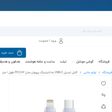
ورود / عضویت
سبد خرید
فروشگاه
گوشی موبایل
تبلت
ساعت و حلقه هوشمند
هدفون و هندزفر
فروشگاه
لوازم جانبی
کابل تبدیل USB-C به لایتنینگ پرووان مدل PCC122 طول 1 متر