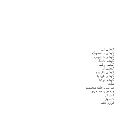
گوشی اپل
گوشی سامسونگ
گوشی شیائومی
گوشی ناتینگ
گوشی ریلمی
گوشی آنر
گوشی بلک ویو
گوشی داریا باند
گوشی نوکیا
تبلت
ساعت و حلقه هوشمند
هدفون و هندزفری
اسپیکر
کنسول
لوازم جانبی