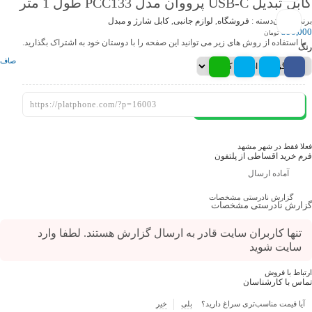
کابل تبدیل USB-C پرووان مدل PCC133 طول 1 متر
برند
پرووان
دسته :
فروشگاه
,
لوازم جانبی
,
کابل شارژ و مبدل
390,000
تومان
با استفاده از روش های زیر می توانید این صفحه را با دوستان خود به اشتراک بگذارید.
رنگ
صاف
افزودن به سبد خرید
فعلا فقط در شهر مشهد
فرم خرید اقساطی از پلتفون
آماده ارسال
گزارش نادرستی مشخصات
گزارش نادرستی مشخصات
تنها کاربران سایت قادر به ارسال گزارش هستند. لطفا وارد
سایت شوید
ارتباط با فروش
تماس با کارشناسان
آیا قیمت مناسب‌تری سراغ دارید؟
بلی
خیر