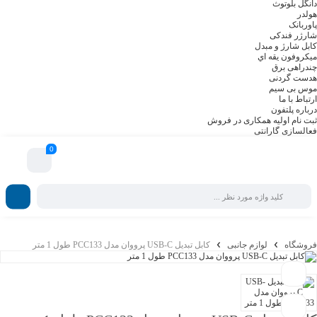
دانگل بلوتوث
هولدر
پاوربانک
شارژر فندکی
کابل شارژ و مبدل
ميکروفون يقه اي
چندراهی برق
هدست گردنی
موس بی سیم
ارتباط با ما
درباره پلتفون
ثبت نام اولیه همکاری در فروش
فعالسازی گارانتی
0
فروش ویژه لوازم جانبی | اکسسوری موبایل پلتفون
فروشگاه
لوازم جانبی
کابل تبدیل USB-C پرووان مدل PCC133 طول 1 متر