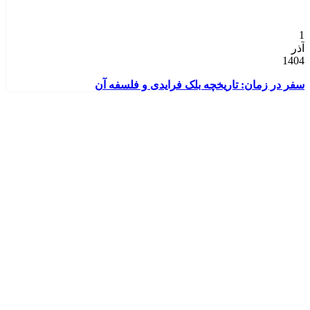
1
1
آذر
ش
4
1404
سفر در زمان: تاریخچه بلک فرایدی و فلسفه آن
نح