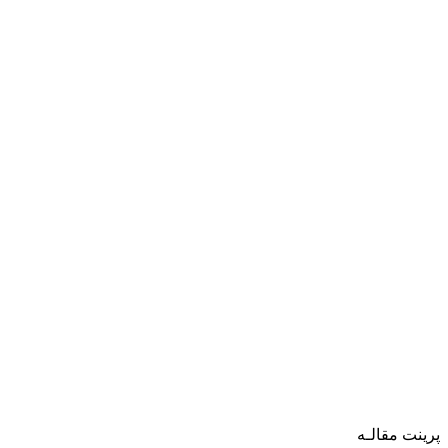
پرینت مقالـه