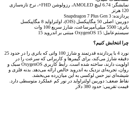
نمایشگر: 6.74 اینچ AMOLED، رزولوشن FHD+، نرخ تازه‌سازی
120 هرتز
پردازنده: Snapdragon 7 Plus Gen 3
دوربین: اصلی 50 مگاپیکسل (OIS)، اولتراواید 8 مگاپیکسل
باتری: 5500 میلی‌آمپرساعت، شارژ سریع 100 وات
سیستم‌عامل: OxygenOS 15 مبتنی بر اندروید 15
چرا انتخابش کنیم؟
نورد 4 با پردازنده قدرتمند و شارژ 100 واتی که باتری را در حدود 25
دقیقه شارژ می‌کند، برای گیمرها و کاربرانی که سرعت را در
اولویت دارند، ساخته شده است. رابط کاربری OxygenOS سبک و
روان، تجربه‌ای نزدیک به اندروید خالص ارائه می‌دهد. بدنه فلزی و
شیشه‌ای نیز حس لوکسی به این میان‌رده می‌بخشد.
نقاط ضعف: دوربین اولتراواید در نور کم عملکرد متوسطی دارد.
قیمت تقریبی: حدود 380 دلار