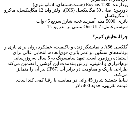
پردازنده: Exynos 1580 (هشت‌هسته‌ای، 4 نانومتری)
دوربین: اصلی 50 مگاپیکسل (OIS)، اولتراواید 12 مگاپیکسل، ماکرو
5 مگاپیکسل
باتری: 5000 میلی‌آمپرساعت، شارژ سریع 45 وات
سیستم‌عامل: One UI 7 مبتنی بر اندروید 15
چرا انتخابش کنیم؟
گلکسی A56 با نمایشگر زنده و باکیفیت، عملکرد روان برای بازی و
برنامه‌های سنگین، و عمر باتری فوق‌العاده، انتخابی عالی برای
استفاده روزمره است. تعهد سامسونگ به 5 سال به‌روزرسانی
نرم‌افزاری و امنیتی، ارزش بلندمدت این گوشی را تضمین می‌کند.
طراحی باریک و مقاومت در برابر آب (IP67) نیز آن را متمایز
می‌کند.
نقاط ضعف: شارژ 45 واتی در مقایسه با رقبا کمی کند است.
قیمت تقریبی: حدود 400 دلار