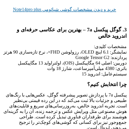
خرید و دیدن مشخصات گوشی شیائومی Note14pro plus
3. گوگل پیکسل 7a – بهترین برای عکاسی حرفه‌ای و
اندروید خالص
مشخصات کلیدی:
نمایشگر: 6.1 اینچ OLED، رزولوشن FHD+، نرخ تازه‌سازی 90 هرتز
پردازنده: Google Tensor G2
دوربین: اصلی 64 مگاپیکسل (OIS)، اولتراواید 13 مگاپیکسل
باتری: 4380 میلی‌آمپرساعت، شارژ 18 وات
سیستم‌عامل: اندروید 15
چرا انتخابش کنیم؟
پیکسل 7a با پردازش تصویر پیشرفته گوگل، عکس‌هایی با رنگ‌های
طبیعی و جزئیات بالا ثبت می‌کند که در این رده قیمتی بی‌نظیر
است. تجربه اندروید خالص، به‌روزرسانی‌های سریع و قابلیت‌های
هوش مصنوعی مثل ویرایش عکس و ترجمه زنده، آن را به گزینه‌ای
هوشمند برای طرفداران فناوری تبدیل کرده است. طراحی
جمع‌وجور نیز برای کسانی که گوشی‌های کوچک‌تر را ترجیح
می‌دهند، ایده‌آل است.