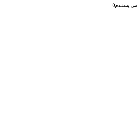
می پسنـدم
0