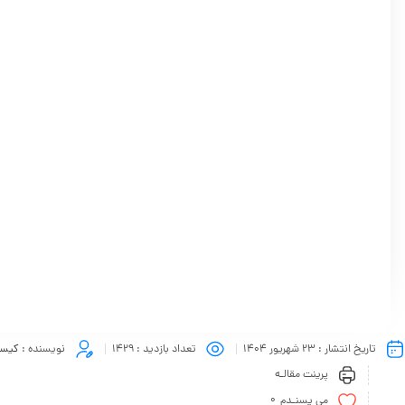
تاریخ انتشار :
23 شهریور 1404
تعداد بازدید :
1429
نویسنده :
کیسا
پرینت مقالـه
0
می پسنـدم