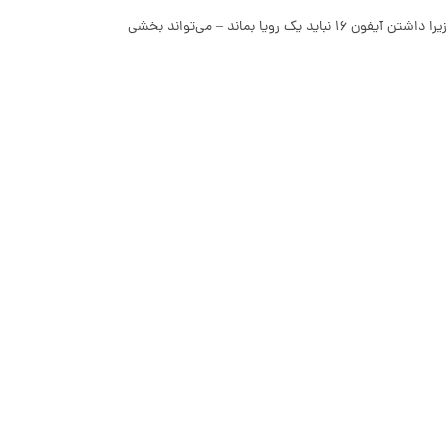
فرایند می‌تواند ساده و حتی جذاب باشد. حالا بیایید با هم این مسیر را بپیماییم، زیرا داشتن آیفون 16 نباید یک رویا بماند – می‌تواند بخشی