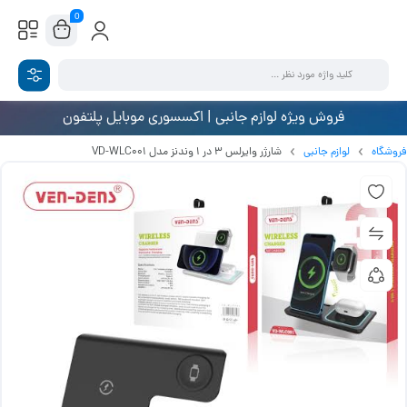
0
فروش ویژه لوازم جانبی | اکسسوری موبایل پلتفون
فروشگاه
لوازم جانبی
شارژر وایرلس 3 در 1 وندنز مدل VD-WLC001