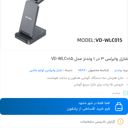
شارژر وایرلس 3 در 1 وندنز مدل VD-WLC015
برند
وندنز
شناسه محصول :
1587
دسته :
شارژ وایرلس
,
لوازم جانبی
شارژ همزمان سه دستگاه: گوشی، هدفون و ساعت هوشمند
خروجی 15 وات برای شارژ سریع گوشی
طراحی زیبا با جنس پلاستیک و صفحه اکریلیک
بیشـتر
ابعاد فشرده: 165 × 141.3 × 13 میلی‌متر
فعلا فقط در شهر مشهد
ورودی 9V/2A و 5V/3A برای سازگاری با انواع آداپتور
فرم خرید اقساطی از پلتفون
گزارش نادرستی مشخصات