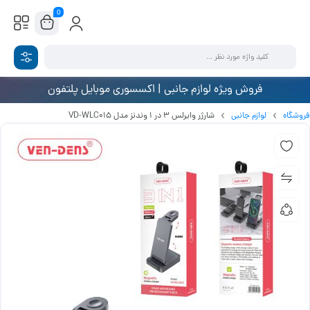
0
فروش ویژه لوازم جانبی | اکسسوری موبایل پلتفون
فروشگاه
لوازم جانبی
شارژر وایرلس 3 در 1 وندنز مدل VD-WLC015