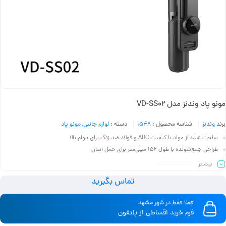
مونو پاد وندنز مدل VD-SS02
برند
وندنز
شناسه محصول :
1548
دسته :
لوازم جانبی
,
مونو پاد
ساخت شده از مواد با کیفیت ABC و فولاد ضد زنگ برای دوام بالا
طراحی جمع‌شونده با طول ۱۵۲ میلی‌متر برای حمل آسان
مناسب برای عکاسی و فیلم‌برداری حرفه‌ای با موبایل
بیشـتر
سبک و مقاوم، ایده‌آل برای استفاده روزمره و سفر
تماس بگیرید
برند معتبر Vendens با کیفیت ساخت بالا
فعلا فقط در شهر مشهد
فرم خرید اقساطی از پلتفون