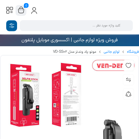
0
فروش ویژه لوازم جانبی | اکسسوری موبایل پلتفون
فروشگاه
لوازم جانبی
مونو پاد وندنز مدل VD-SS02