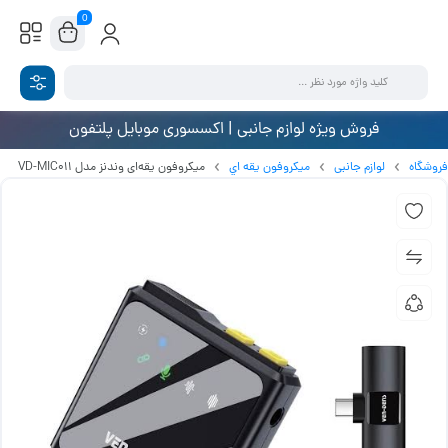
0
فروش ویژه لوازم جانبی | اکسسوری موبایل پلتفون
فروشگاه
لوازم جانبی
ميکروفون يقه اي
میکروفون یقه‌ای وندنز مدل VD-MIC011