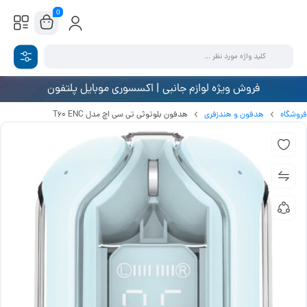
0
فروش ویژه لوازم جانبی | اکسسوری موبایل پلتفون
فروشگاه
هدفون و هندزفری
هدفون بلوتوثی تی سی اچ مدل T60 ENC