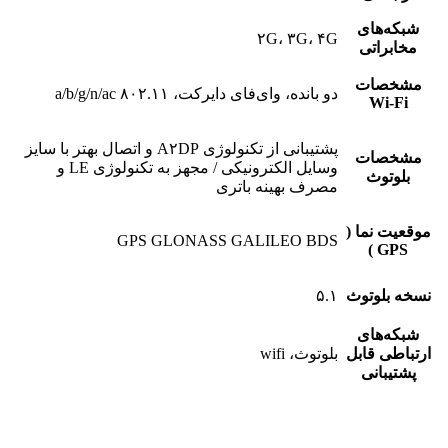
شبکه‌های
۲G، ۳G، ۴G
مخابراتی
مشخصات
دو بانده، وای‌فای دایرکت، ۸۰۲.۱۱ a/b/g/n/ac
Wi-Fi
پشتیبانی از تکنولوژی A۲DP و اتصال بهتر با سایز
مشخصات
وسایل الکترونیکی / مجهز به تکنولوژی LE و
بلوتوث
مصرف بهینه باتری
موقعیت نما (
GPS GLONASS GALILEO BDS
GPS )
نسخه بلوتوث
۵.۱
شبکه‌های
ارتباطی قابل
بلوتوث، wifi
پشتیبانی