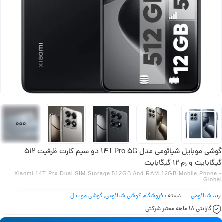
گوشی موبایل شیائومی مدل 14T Pro 5G دو سیم کارت ظرفیت 512
گیگابایت و رم 12 گیگابایت
Xiaomi 14T Pro Dual SIM Storage 512GB And RAM 12GB Mobile Phone -
Global
برند
شیائومی
دسته :
فروشگاه
,
گوشی شیائومی
,
گوشی موبایل
گارانتی 18 ماهه معتبر شرکتی