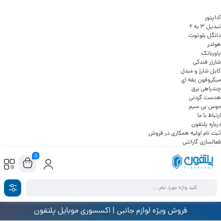
آداپتور
تبدیل 3 به 2
دانگل بلوتوث
هولدر
پاوربانک
شارژر فندکی
کابل شارژ و مبدل
ميکروفون يقه اي
چندراهی برق
هدست گردنی
موس بی سیم
ارتباط با ما
درباره پلتفون
ثبت نام اولیه همکاری در فروش
فعالسازی گارانتی
0
فروش ویژه لوازم جانبی | اکسسوری موبایل پلتفون