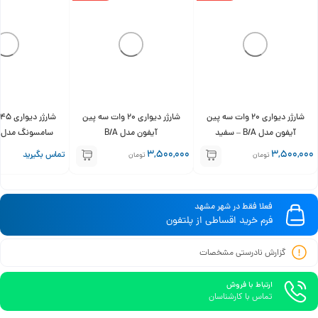
شارژر دیواری 20 وات سه پین
شارژر دیواری 20 وات سه پین
آیفون مدل B/A – سفید
آیفون مدل B/A
همراه کابل تبدیل C
3,500,000
3,500,000
تماس بگیرید
تومان
تومان
فعلا فقط در شهر مشهد
فرم خرید اقساطی از پلتفون
گزارش نادرستی مشخصات
ارتباط با فروش
تماس با کارشناسان