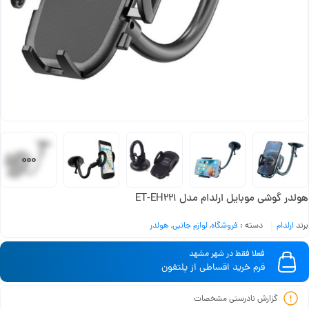
هولدر گوشی موبایل ارلدام مدل ET-EH221
برند
ارلدام
دسته :
فروشگاه
,
لوازم جانبی
,
هولدر
فعلا فقط در شهر مشهد
فرم خرید اقساطی از پلتفون
گزارش نادرستی مشخصات