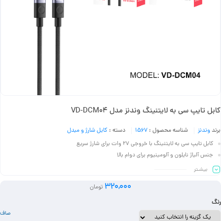
کابل تایپ سی به لایتنینگ وندنز مدل VD-DCM04
برند
وندنز
شناسه محصول :
1567
دسته :
کابل شارژ و مبدل
کابل تایپ سی به لایتنینگ با خروجی ۲۷ وات برای شارژ سریع
جنس آلیاژ نایلون و آلومینیوم برای دوام بالا
طول ۱ متری مناسب برای استفاده روزمره
بیشـتر
سازگار با آیفون و آیپد دارای درگاه لایتنینگ
320,000
تومان
انتقال همزمان داده و شارژ با کیفیت بالا
رنگ
صاف