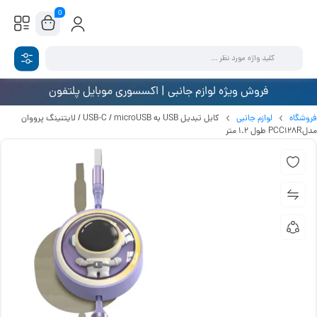
0
فروش ویژه لوازم جانبی | اکسسوری موبایل پلتفون
فروشگاه
لوازم جانبی
کابل تبدیل USB به USB-C / microUSB / لایتنینگ پرووان
مدلPCC128R طول 1.2 متر