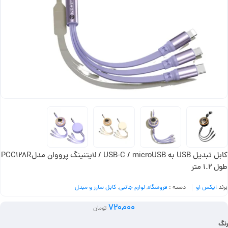
کابل تبدیل USB به USB-C / microUSB / لایتنینگ پرووان مدلPCC128R
طول 1.2 متر
برند
ایکس او
دسته :
فروشگاه
,
لوازم جانبی
,
کابل شارژ و مبدل
720,000
تومان
رنگ