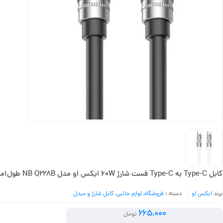
کابل Type-C به Type-C فست شارژ 60W ایکس او مدل NB Q228B طول1متر
برند
ایکس او
دسته :
فروشگاه
,
لوازم جانبی
,
کابل شارژ و مبدل
665,000
تومان