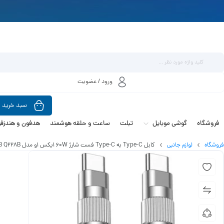
ورود / عضویت
سبد خرید
فروشگاه
گوشی موبایل
تبلت
ساعت و حلقه هوشمند
هدفون و هندزفر
فروشگاه
لوازم جانبی
کابل Type-C به Type-C فست شارژ 60W ایکس او مدل NB Q228B طول1متر