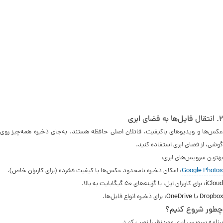
۲. انتقال فایل‌ها به فضای ابری
عکس‌ها و ویدیوهای باکیفیت، قاتلان اصلی حافظه هستند. به‌جای ذخیره همه‌چیز روی
گوشی، از فضای ابری استفاده کنید.
بهترین سرویس‌های ابری:
Google Photos
: امکان ذخیره نامحدود عکس‌ها با کیفیت فشرده (برای کاربران خاص).
iCloud
: برای کاربران اپل، با گزینه‌های 50 گیگابایت به بالا.
Dropbox
یا
OneDrive
: برای ذخیره انواع فایل‌ها.
چطور شروع کنیم؟
برنامه سرویس ابری موردنظر را نصب کنید.