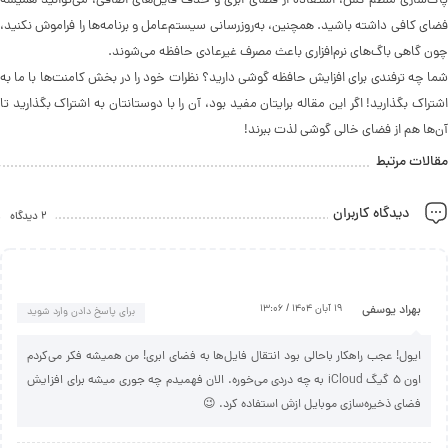
پاک‌سازی منظم کش، استفاده از فضای ابری و حذف فایل‌های اضافی، می‌توانید همیشه
فضای کافی داشته باشید. همچنین، به‌روزرسانی سیستم‌عامل و برنامه‌ها را فراموش نکنید،
چون گاهی باگ‌های نرم‌افزاری باعث مصرف غیرعادی حافظه می‌شوند.
شما چه ترفندی برای افزایش حافظه گوشی دارید؟ نظرات خود را در بخش کامنت‌ها با ما به
اشتراک بگذارید! اگر این مقاله برایتان مفید بود، آن را با دوستانتان به اشتراک بگذارید تا
آن‌ها هم از فضای خالی گوشی لذت ببرند!
مقالات مرتبط
دیدگاه کاربران
2 دیدگاه
بهراد یوسفی
19 آبان 1404 / 13:06
برای پاسخ دادن وارد شوید
ایول! عجب راهکار باحالی بود انتقال فایل‌ها به فضای ابری! من همیشه فکر می‌کردم
اون 5 گیگ iCloud به چه دردی می‌خوره. الان فهمیدم چه جوری میشه برای افزایش
فضای ذخیره‌سازی موبایل ازش استفاده کرد. 😉