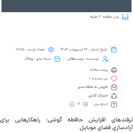
2
زمان مطالعه
دقیقه
تاریخ انتشار :
22 اردیبهشت 1404
تعداد بازدید :
2075
نویسنده :
زینب عطائی
دسته بندی :
وبلاگ
پرینت مقالـه
0
می پسنـدم
افزودن به علاقه مندی
اشتراک گذاری
12
اندازه متن
ترفندهای افزایش حافظه گوشی: راهکارهایی برای
آزادسازی فضای موبایل