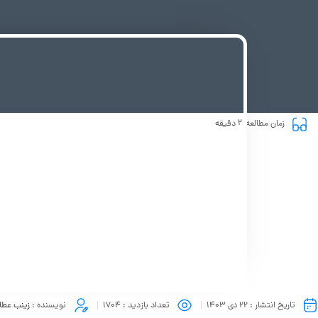
2
زمان مطالعه
دقیقه
تاریخ انتشار :
22 دی 1403
تعداد بازدید :
1704
نویسنده :
زینب عطا