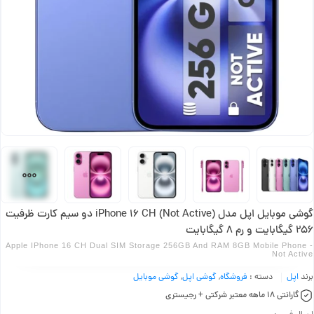
گوشی موبایل اپل مدل iPhone 16 CH (Not Active) دو سیم کارت ظرفیت
256 گیگابایت و رم 8 گیگابایت
Apple IPhone 16 CH Dual SIM Storage 256GB And RAM 8GB Mobile Phone -
Not Active
برند
اپل
دسته :
فروشگاه
,
گوشی اپل
,
گوشی موبایل
گارانتی 18 ماهه معتبر شرکتی + رجیستری