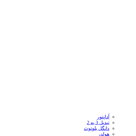
آداپتور
تبدیل 3 به 2
دانگل بلوتوث
هولدر