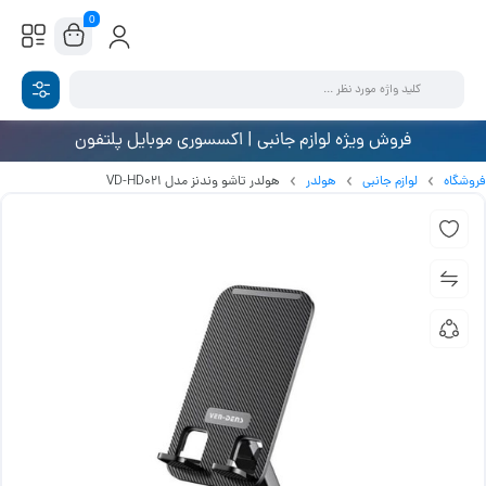
0
فروش ویژه لوازم جانبی | اکسسوری موبایل پلتفون
فروشگاه
لوازم جانبی
هولدر
هولدر تاشو وندنز مدل VD-HD021