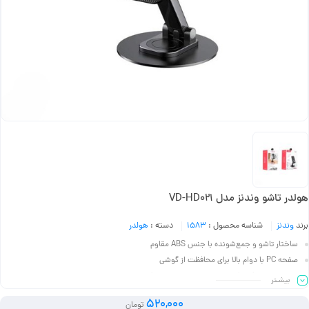
هولدر تاشو وندنز مدل VD-HD021
برند
وندنز
شناسه محصول :
1583
دسته :
هولدر
ساختار تاشو و جمع‌شونده با جنس ABS مقاوم
صفحه PC با دوام بالا برای محافظت از گوشی
لوله تلسکوپی آلیاژ آلومینیوم برای تنظیم ارتفاع آسان
بیشـتر
پایه فلزی محکم برای پایداری عالی
520,000
تومان
مناسب برای گوشی‌های با ابعاد تا 121*187*68 میلی‌متر