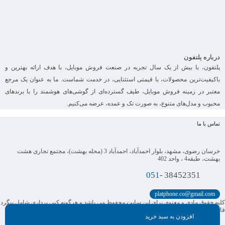
درباره پلتفون
پلتفون، با بیش از یک سال تجربه در صنعت فروش موبایل، با هدف ارائه بهترین و
باکیفیت‌ترین محصولات، با قیمتی استثنایی، در خدمت شماست. ما به عنوان یک مرجع
معتبر در زمینه فروش موبایل، طیف گسترده‌ای از گوشی‌های هوشمند را با برندهای
محبوب و مدل‌های متنوع، به صورت تک و عمده، عرضه می‌کنیم.
تماس با ما
خرسان رضوی، مشهد، بلوار احمدآباد، احمدآباد 3 (محله بهشت)، مجتمع تجاری هشت
بهشت، طبقه4 ، واحد 402
051-
38452351
platphone.co@gmail.com
کلیه حقوق مادی و معنوی برای این سایت محفوظ می باشد و هرگونه کپی برداری شامل پیگرد
قانونی می باشد.
افزودن به سبد خرید