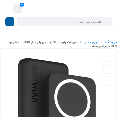
0
فروش ویژه لوازم جانبی | اکسسوری موبایل پلتفون
فروشگاه
لوازم جانبی
پاوربانک وایرلس 20 وات پرووان مدل PPB5010 ظرفیت
5000 میلی‌آمپرساعت