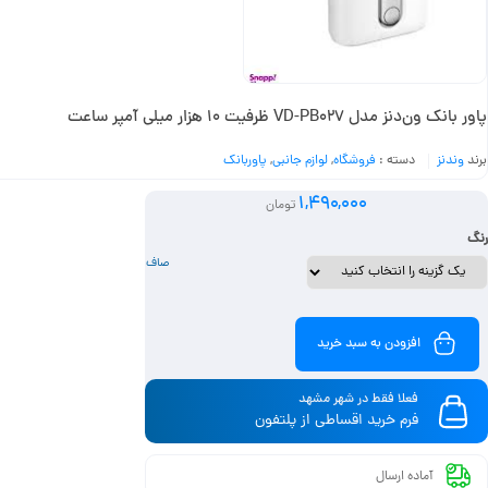
پاور بانک ون‌دنز مدل VD-PB027 ظرفیت 10 هزار میلی آمپر ساعت
برند
وندنز
دسته :
فروشگاه
,
لوازم جانبی
,
پاوربانک
1,490,000
تومان
رنگ
صاف
افزودن به سبد خرید
فعلا فقط در شهر مشهد
فرم خرید اقساطی از پلتفون
آماده ارسال