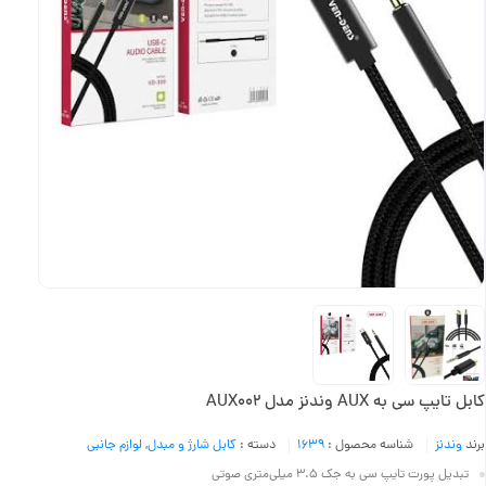
کابل تایپ سی به AUX وندنز مدل AUX002
برند
وندنز
شناسه محصول :
1639
دسته :
کابل شارژ و مبدل
,
لوازم جانبی
تبدیل پورت تایپ سی به جک 3.5 میلی‌متری صوتی