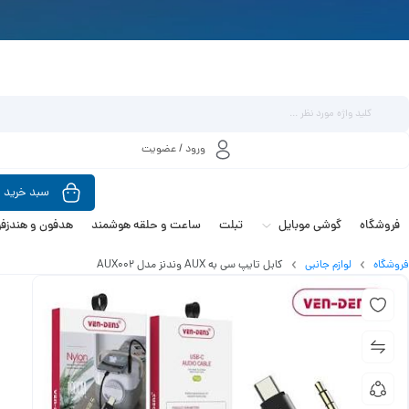
ورود / عضویت
سبد خرید
فروشگاه
گوشی موبایل
تبلت
ساعت و حلقه هوشمند
هدفون و هندزفر
فروشگاه
لوازم جانبی
کابل تایپ سی به AUX وندنز مدل AUX002