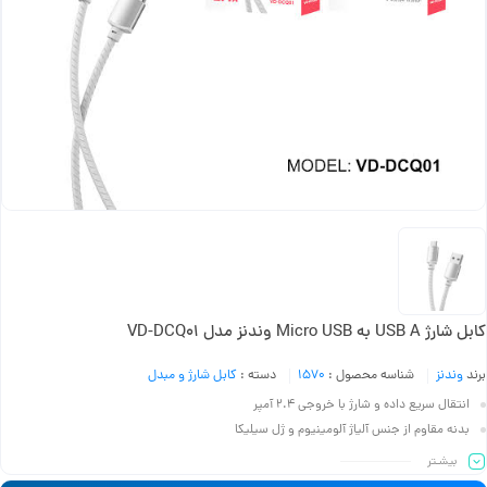
کابل شارژ USB A به Micro USB وندنز مدل VD-DCQ01
برند
وندنز
شناسه محصول :
1570
دسته :
کابل شارژ و مبدل
انتقال سریع داده و شارژ با خروجی 2.4 آمپر
بدنه مقاوم از جنس آلیاژ آلومینیوم و ژل سیلیکا
طول 1 متری مناسب برای استفاده روزمره
بیشـتر
طراحی بادوام و منعطف برای جلوگیری از گره خوردگی