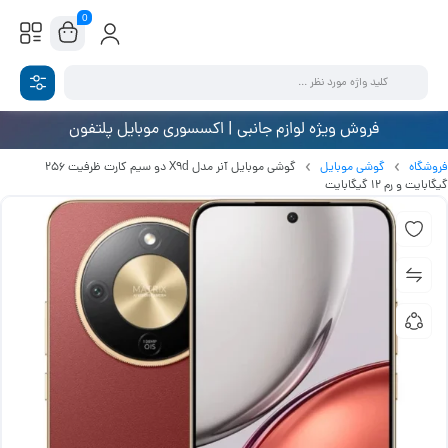
0
فروش ویژه لوازم جانبی | اکسسوری موبایل پلتفون
فروشگاه
گوشی موبایل
گوشی موبایل آنر مدل X9d دو سیم کارت ظرفیت 256
گیگابایت و رم 12 گیگابایت