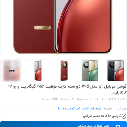
گوشی موبایل آنر مدل X9d دو سیم کارت ظرفیت 256 گیگابایت و رم 12
گیگابایت
Honor X9D Dual SIM Storage 256GB And RAM 12GB
برند
آنر
دسته :
فروشگاه
,
گوشی آنر
,
گوشی موبایل
گارانتی 18 ماهه معتبر شرکتی
فعلا فقط در شهر مشهد