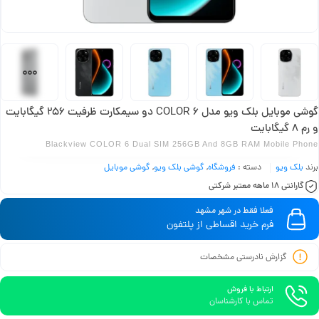
گوشی موبایل بلک ویو مدل COLOR 6 دو سیمکارت ظرفیت 256 گیگابایت
و رم 8 گیگابایت
Blackview COLOR 6 Dual SIM 256GB And 8GB RAM Mobile Phone
برند
بلک ویو
دسته :
فروشگاه
,
گوشی بلک ویو
,
گوشی موبایل
گارانتی 18 ماهه معتبر شرکتی
فعلا فقط در شهر مشهد
فرم خرید اقساطی از پلتفون
گزارش نادرستی مشخصات
ارتباط با فروش
تماس با کارشناسان