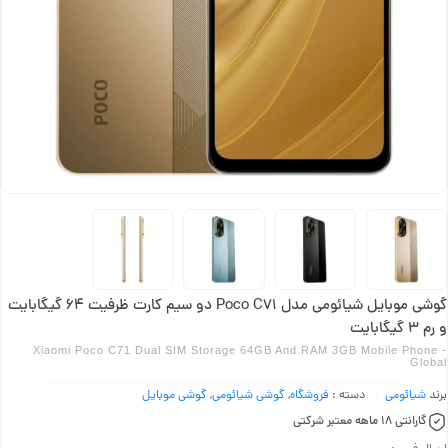
گوشی موبایل شیائومی مدل Poco C71 دو سیم کارت ظرفیت 64 گیگابایت
و رم 3 گیگابایت
Xiaomi Poco C71 Dual SIM Storage 64GB And RAM 3GB Mobile Phone -
Global
برند
شیائومی
دسته :
فروشگاه
,
گوشی شیائومی
,
گوشی موبایل
گارانتی 18 ماهه معتبر شرکتی