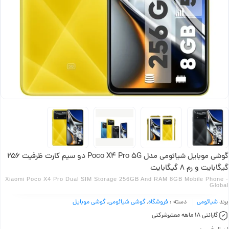
گوشی موبایل شیائومی مدل Poco X4 Pro 5G دو سیم کارت ظرفیت 256
گیگابایت و رم 8 گیگابایت
Xiaomi Poco X4 Pro Dual SIM Storage 256GB And RAM 8GB Mobile Phone -
Global
برند
شیائومی
دسته :
فروشگاه
,
گوشی شیائومی
,
گوشی موبایل
گارانتی 18 ماهه معتبرشرکتی