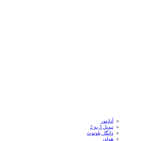
آداپتور
تبدیل 3 به 2
دانگل بلوتوث
هولدر