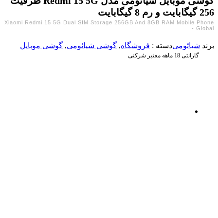
گوشی موبایل شیائومی مدل Redmi 15 5G ظرفیت
256 گیگابایت و رم 8 گیگابایت
Xiaomi Redmi 15 5G Dual SIM Storage 256GB And 8GB RAM Mobile Phone
- Global
برند
شیائومی
دسته :
فروشگاه
,
گوشی شیائومی
,
گوشی موبایل
گارانتی 18 ماهه معتبر شرکتی